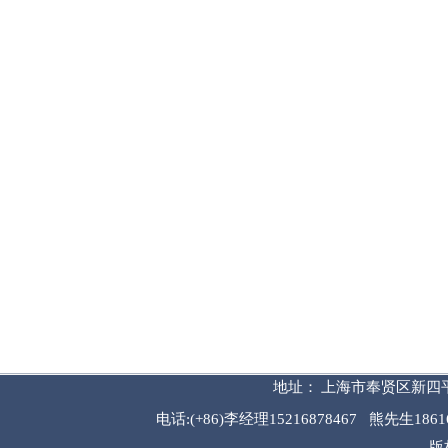
地址：
上海市奉贤区新四平
电话
:
(
+86
)李经理
15216878467 熊先生186
版