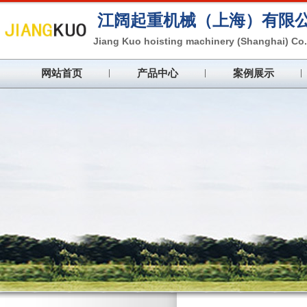
江阔起重机械（上海）
有限
Jiang Kuo hoisting machinery (Shanghai) Co.,
网站首页
产品中心
案例展示
注重产品质量，加强企业管理，同心
Pay attention to product quality, strengthen ente