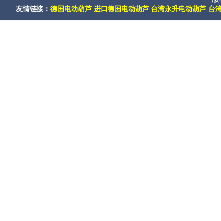
友情链接：
德国电动葫芦
进口德国电动葫芦
台湾永升电动葫芦
台