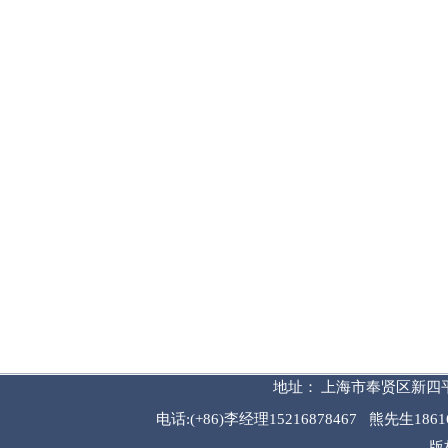
地址：
上海市奉贤区新四平
电话
:
(
+86
)李经理
15216878467 熊先生186
版