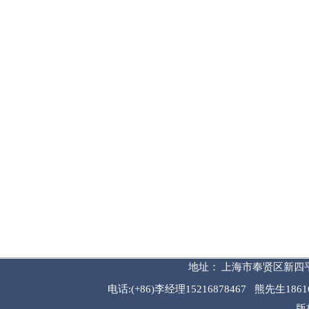
地址：
上海市奉贤区新四平
电话
:
(
+86
)李经理
15216878467 熊先生186
版