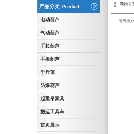
网站首
产品分类 Product
电动葫芦
暂无相关
气动葫芦
手拉葫芦
手扳葫芦
千斤顶
防爆葫芦
起重吊索具
搬运工具车
首页展示