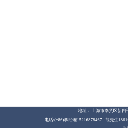
地址：
上海市奉贤区新四平
电话
:
(
+86
)李经理
15216878467 熊先生186
版